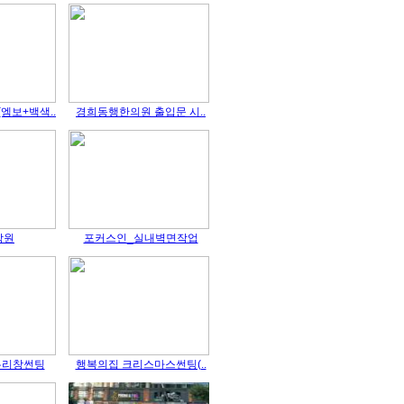
엠보+백색..
경희동행한의원 출입문 시..
학원
포커스인_실내벽면작업
유리창썬팅
행복의집 크리스마스썬팅(..