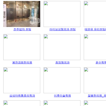
전주밥차 썬팅
아이브성형외과 썬팅
테판유 유리썬팅(
봉천경희한의원
최정형외과
윤수학
삼성마취통증의학과
이후미술학원
잘봄한의원_