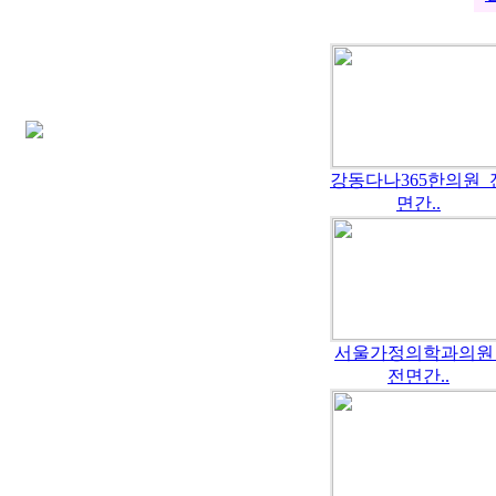
강동다나365한의원_
면간..
서울가정의학과의원
전면간..