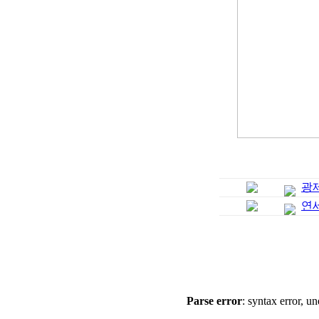
광
연
Parse error
: syntax error, un