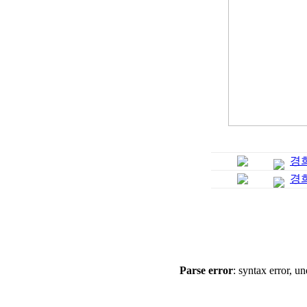
경
경
Parse error
: syntax error, un